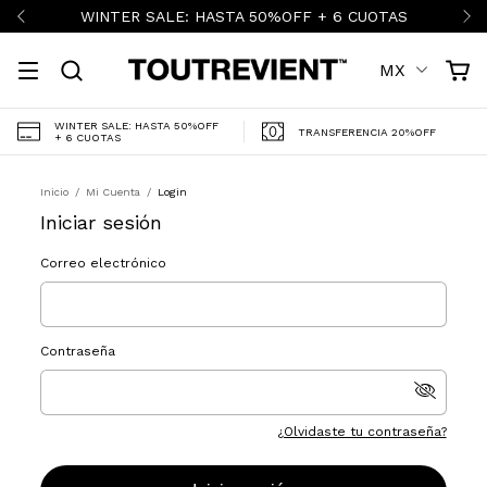
WINTER SALE: HASTA 50%OFF + 6 CUOTAS
MX
WINTER SALE: HASTA 50%OFF
TRANSFERENCIA 20%OFF
+ 6 CUOTAS
Inicio
/
Mi Cuenta
/
Login
Iniciar sesión
Correo electrónico
Contraseña
¿Olvidaste tu contraseña?